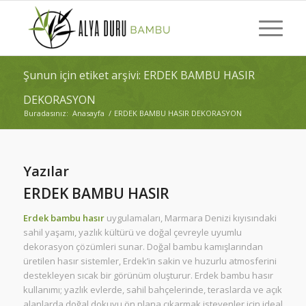
Şunun için etiket arşivi: ERDEK BAMBU HASIR
DEKORASYON
Buradasınız:
Anasayfa
/
ERDEK BAMBU HASIR DEKORASYON
Yazılar
ERDEK BAMBU HASIR
Erdek bambu hasır
uygulamaları, Marmara Denizi kıyısındaki
sahil yaşamı, yazlık kültürü ve doğal çevreyle uyumlu
dekorasyon çözümleri sunar. Doğal bambu kamışlarından
üretilen hasır sistemler, Erdek’in sakin ve huzurlu atmosferini
destekleyen sıcak bir görünüm oluşturur. Erdek bambu hasır
kullanımı; yazlık evlerde, sahil bahçelerinde, teraslarda ve açık
alanlarda doğal dokuyu ön plana çıkarmak isteyenler için ideal