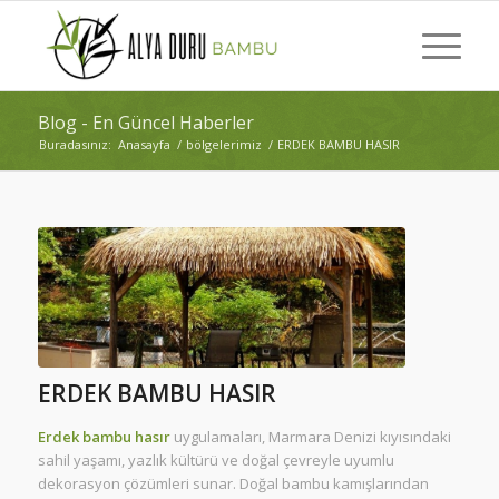
Blog - En Güncel Haberler
Buradasınız:
Anasayfa
/
bölgelerimiz
/
ERDEK BAMBU HASIR
ERDEK BAMBU HASIR
Erdek bambu hasır
uygulamaları, Marmara Denizi kıyısındaki
sahil yaşamı, yazlık kültürü ve doğal çevreyle uyumlu
dekorasyon çözümleri sunar. Doğal bambu kamışlarından