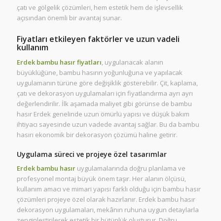
çatı ve gölgelik çözümleri, hem estetik hem de işlevsellik
açısından önemli bir avantaj sunar.
Fiyatları etkileyen faktörler ve uzun vadeli
kullanım
Erdek bambu hasır fiyatları
, uygulanacak alanın
büyüklüğüne, bambu hasırın yoğunluğuna ve yapılacak
uygulamanın türüne göre değişiklik gösterebilir. Çit, kaplama,
çatı ve dekorasyon uygulamaları için fiyatlandırma ayrı ayrı
değerlendirilir. İlk aşamada maliyet gibi görünse de bambu
hasır Erdek genelinde uzun ömürlü yapısı ve düşük bakım
ihtiyacı sayesinde uzun vadede avantaj sağlar. Bu da bambu
hasırı ekonomik bir dekorasyon çözümü haline getirir.
Uygulama süreci ve projeye özel tasarımlar
Erdek bambu hasır
uygulamalarında doğru planlama ve
profesyonel montaj büyük önem taşır. Her alanın ölçüsü,
kullanım amacı ve mimari yapısı farklı olduğu için bambu hasır
çözümleri projeye özel olarak hazırlanır. Erdek bambu hasır
dekorasyon uygulamaları, mekânın ruhuna uygun detaylarla
zenginleştirilerek estetik bir bütünlük oluşturur. Doğru