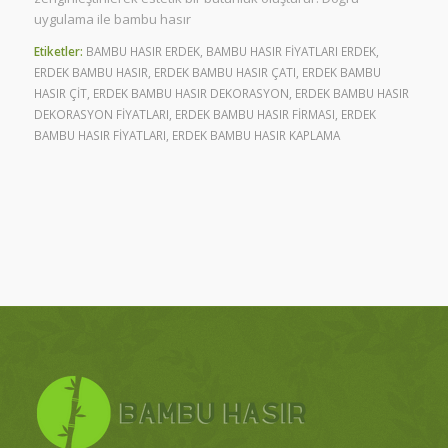
uygulama ile bambu hasır
Etiketler:
BAMBU HASIR ERDEK
,
BAMBU HASIR FİYATLARI ERDEK
,
ERDEK BAMBU HASIR
,
ERDEK BAMBU HASIR ÇATI
,
ERDEK BAMBU
HASIR ÇİT
,
ERDEK BAMBU HASIR DEKORASYON
,
ERDEK BAMBU HASIR
DEKORASYON FİYATLARI
,
ERDEK BAMBU HASIR FİRMASI
,
ERDEK
BAMBU HASIR FİYATLARI
,
ERDEK BAMBU HASIR KAPLAMA