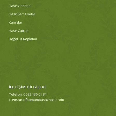
Hasır Gazebo
Hasır Şemsiyeler
Kamışlar
Hasır Çatılar
Doğal Ot Kaplama
İLETIŞIM BILGILERI
Telefon:
0 532 136 01 84
E-Posta:
info@bambusazhasir.com