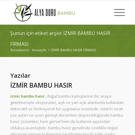
Şunun için etiket arşivi: İZMİR BAMBU HASIR
FİRMASI
Buradasınız:
Anasayfa
/
İZMİR BAMBU HASIR FİRMASI
Yazılar
İZMİR BAMBU HASIR
izmir bambu hasır
, doğal bambu kamışlarının bir araya
getirilmesiyle oluşturulan, açık ve yarı açık alanlarda kullanılan
dekoratif ve fonksiyonel bir uygulama sistemidir. izmir’in sıcak
yaz ayları ve uzun güneşli dönemleri düşünüldüğünde bambu
hasır çözümleri, hem görsel hem de kullanım açısından
oldukça avantajlıdır. bambu hasır genelinde özellikle doğal
görünüm isteyen kullanıcılar tarafından tercih edilir çünkü