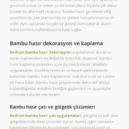
görünüm sunar ve beton ya da metal çitlere kıyasla çok daha
estetik bir alternatif oluşturur. Bambu hasır genelinde villa
çevrelerinde, site alanlarında ve işletme bahçelerinde tercih
edilir. Aynı zamanda rüzgârı ve güneşi yumuşatarak alanın
daha konforlu kullanılmasına katkı sağlar.
Bambu hasır dekorasyon ve kaplama
Bodrum bambu hasır dekorasyon
uygulamaları, duvar ve
tavan kaplamalarında doğal bir bütünlük oluşturur. bambu
hasır kaplama sistemleri, iç ve dış mekânlarda rahatlıkla
uygulanabilir. Özellikle restoran ve beach işletmelerinde
kullanılan bambu hasır kaplamalar, mekâna sıcak ve samimi
bir hava katar. Bambu hasır projelerinde dekoratif amaçlı
kullanıldığında, mekânın kimliğini güçlendirir ve ziyaretçiler
üzerinde kalıcı bir etki bırakır.
Bambu hasır çatı ve gölgelik çözümleri
Bodrum bambu hasır çatı uygulamaları
, pergola ve açık alan
gölgeliklerinde ideal çözümler sunar. Güneş ışığını tamamen
kesmeden filtreleyen bu sistemler, yaz aylarında serin ve