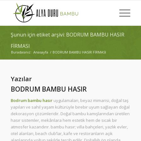
Şunun için etiket arşivi: BODRUM BAMBU HASIR
FİRMASI
Buradasınız:
Anasayfa
/
BODRUM BAMBU HASIR FİRMASI
Yazılar
BODRUM BAMBU HASIR
Bodrum bambu hasır
uygulamaları, beyaz mimarisi, doğal taş
yapıları ve sahil yaşam kültürüyle birebir uyum sağlayan doğal
dekorasyon çözümleridir. Doğal bambu kamışlarından üretilen
hasır sistemler, mekânlara hem estetik hem de sıcak bir
atmosfer kazandırır. bambu hasır; villa bahçeleri, yazlık evler,
otel alanları, beach club’lar, kafe ve restoranların açık
alanlarında yoğun şekilde tercih edilir. Doğallığı ön planda