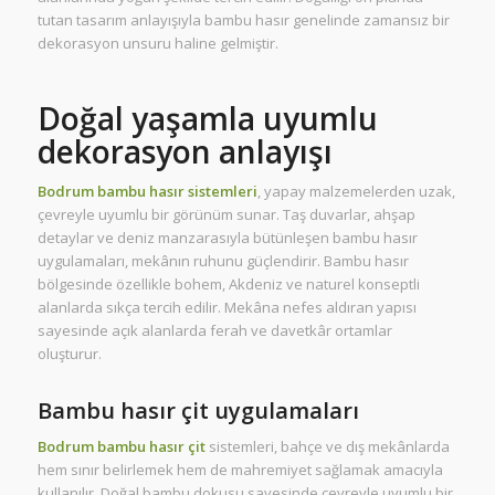
tutan tasarım anlayışıyla bambu hasır genelinde zamansız bir
dekorasyon unsuru haline gelmiştir.
Doğal yaşamla uyumlu
dekorasyon anlayışı
Bodrum bambu hasır sistemleri
, yapay malzemelerden uzak,
çevreyle uyumlu bir görünüm sunar. Taş duvarlar, ahşap
detaylar ve deniz manzarasıyla bütünleşen bambu hasır
uygulamaları, mekânın ruhunu güçlendirir. Bambu hasır
bölgesinde özellikle bohem, Akdeniz ve naturel konseptli
alanlarda sıkça tercih edilir. Mekâna nefes aldıran yapısı
sayesinde açık alanlarda ferah ve davetkâr ortamlar
oluşturur.
Bambu hasır çit uygulamaları
Bodrum bambu hasır çit
sistemleri, bahçe ve dış mekânlarda
hem sınır belirlemek hem de mahremiyet sağlamak amacıyla
kullanılır. Doğal bambu dokusu sayesinde çevreyle uyumlu bir